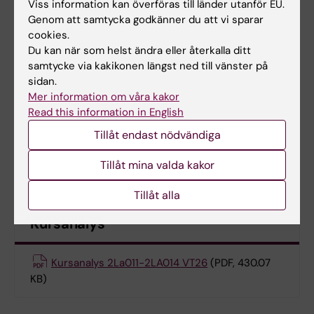
Viss information kan överföras till länder utanför EU.
Genom att samtycka godkänner du att vi sparar
Ramschema KM2 VT26_Södersjukhuset
(PDF,
cookies.
139.94 KB)
Du kan när som helst ändra eller återkalla ditt
samtycke via kakikonen längst ned till vänster på
sidan.
Ramschema KM2 HT26 SÖS
(PDF, 529.96 KB)
Mer information om våra kakor
Read this information in English
Kursanalys samt kursutvärdering
Tillåt endast nödvändiga
Tillåt mina valda kakor
2LA014 Kursvärdering KM2 VT26
Tillåt alla
Kursanalys
Kursanalys 2La011-2LA014 VT26
(PDF, 430.07
KB)