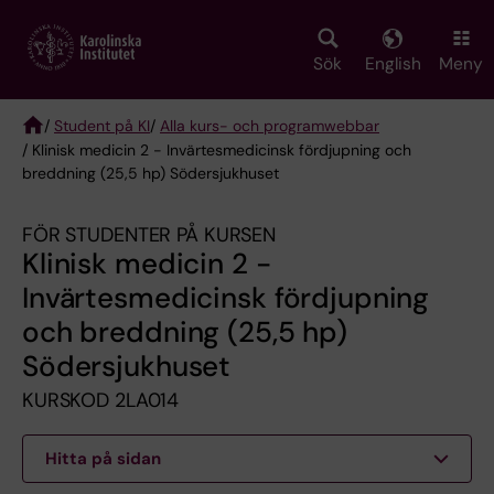
Skip
to
main
Sök
English
Meny
content
/
Student på KI
/
Alla kurs- och programwebbar
/ Klinisk medicin 2 - Invärtesmedicinsk fördjupning och
Breadcrumb
breddning (25,5 hp) Södersjukhuset
FÖR STUDENTER PÅ KURSEN
Klinisk medicin 2 -
Invärtesmedicinsk fördjupning
och breddning (25,5 hp)
Södersjukhuset
KURSKOD 2LA014
Hitta på sidan