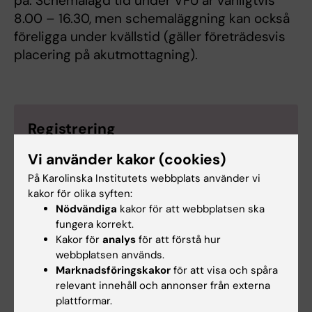
på. Schemalagd tid under VFU är vanligtvis
8.00 – 16.30, men schemaläggning kan också
föreligga under kvällstid (gäller företrädesvis
placering på akutmottagning).
Registrering
Registrering på kurs är obligatoriskt för att
Vi använder kakor (cookies)
behålla din plats och kunna delta i kursen.
På Karolinska Institutets webbplats använder vi
Du registrerar dig
kakor för olika syften:
själv i
Ladok
Registreringsperioden är två
Nödvändiga
kakor för att webbplatsen ska
veckor före kursstart och en vecka in i kursen.
fungera korrekt.
Mer
information om webbregistrering
Kakor för
analys
för att förstå hur
webbplatsen används.
Marknadsföringskakor
för att visa och spåra
relevant innehåll och annonser från externa
plattformar.
Ramschema