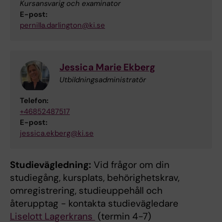
Kursansvarig och examinator
E-post:
pernilla.darlington@ki.se
Jessica Marie Ekberg
Utbildningsadministratör
Telefon:
+46852487517
E-post:
jessica.ekberg@ki.se
Studievägledning:
Vid frågor om din
studiegång, kursplats, behörighetskrav,
omregistrering, studieuppehåll och
återupptag - kontakta studievägledare
Liselott Lagerkrans
(termin 4-7)