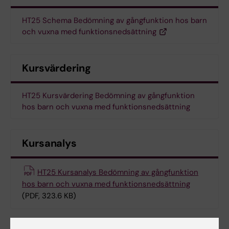
HT25 Schema Bedömning av gångfunktion hos barn
och vuxna med funktionsnedsättning
Kursvärdering
HT25 Kursvärdering Bedömning av gångfunktion
hos barn och vuxna med funktionsnedsättning
Kursanalys
HT25 Kursanalys Bedömning av gångfunktion
hos barn och vuxna med funktionsnedsättning
(PDF, 323.6 KB)
Kontaktuppgifter