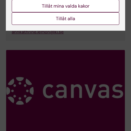
Utbildningsadministratör
Tillåt mina valda kakor
Telefon:
Tillåt alla
+46852483270
E-post:
annkathrine.lemon@ki.se