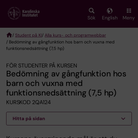
Skip
to
main
Sök
English
Meny
content
/
Student på KI
/
Alla kurs- och programwebbar
/ Bedömning av gångfunktion hos barn och vuxna med
Breadcrumb
funktionsnedsättning (7,5 hp)
FÖR STUDENTER PÅ KURSEN
Bedömning av gångfunktion hos
barn och vuxna med
funktionsnedsättning (7,5 hp)
KURSKOD 2QA124
Hitta på sidan