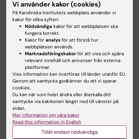
Vi använder kakor (cookies)
På Karolinska Institutets webbplats använder vi
kakor för olika syften:
Cecilia Lidbeck
Nödvändiga
kakor för att webbplatsen ska
Kursansvarig
fungera korrekt.
Kakor för
analys
för att förstå hur
E-post:
webbplatsen används.
cecilia.lidbeck@ki.se
Marknadsföringskakor
för att visa och spåra
relevant innehåll och annonser från externa
plattformar.
Viss information kan överföras till länder utanför EU.
Cecilia Lidbeck
Genom att samtycka godkänner du att vi sparar
Examinator
cookies.
Du kan när som helst ändra eller återkalla ditt
E-post:
samtycke via kakikonen längst ned till vänster på
cecilia.lidbeck@ki.se
sidan.
Mer information om våra kakor
Read this information in English
Ann-Kathrine Lemon
Tillåt endast nödvändiga