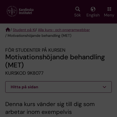
Skip
to
main
Sök
English
Meny
content
/
Student på KI
/
Alla kurs- och programwebbar
/ Motivationshöjande behandling (MET)
Breadcrumb
FÖR STUDENTER PÅ KURSEN
Motivationshöjande behandling
(MET)
KURSKOD 9K8077
Hitta på sidan
Denna kurs vänder sig till dig som
arbetar inom exempelvis