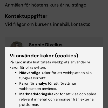
Anmälan för höstens kurs är nu stängd.
Kontaktuppgifter
Vid frågor om kursens innehåll, kontakta:
Sophie Dixelius
Kursansvarig
Vi använder kakor (cookies)
E-post:
På Karolinska Institutets webbplats använder vi
sophie.dixelius@ki.se
kakor för olika syften:
Nödvändiga
kakor för att webbplatsen ska
fungera korrekt.
Vid frågor kring anmälan, kontakta:
Kakor för
analys
för att förstå hur
webbplatsen används.
Marknadsföringskakor
för att visa och spåra
relevant innehåll och annonser från externa
Sandra Lannergren
plattformar.