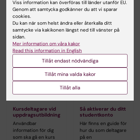
Projektkoordinator
Viss information kan överföras till länder utanför EU.
E-post:
Genom att samtycka godkänner du att vi sparar
sandra.lannergren@ki.se
cookies.
Du kan när som helst ändra eller återkalla ditt
samtycke via kakikonen längst ned till vänster på
sidan.
Dokument
Mer information om våra kakor
Read this information in English
Tillåt endast nödvändiga
Tillåt mina valda kakor
Tillåt alla
Kursdeltagare vid
Så aktiverar du ditt
uppdragsutbildning
studentkonto
Användbar
Här finns en guide för
information för dig
hur du som deltagare
som ska gå en kurs
på en