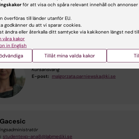
ingskakor
för att visa och spåra relevant innehåll och annonser
ursanalys Patologi_VT26
(PDF, 345.77 KB)
 överföras till länder utanför EU.
 godkänner du att vi sparar cookies.
aktuppgifter
t ändra eller återkalla ditt samtycke via kakikonen längst ned til
 våra kakor
on in English
nödvändiga
Tillåt mina valda kakor
Ti
Malgorzata Maria Parniewska
Kursansvarig
E-post:
malgorzata.parniewska@ki.se
 Gacesic
ingsadministratör
:
studentexp-ana8@labmed.ki.se