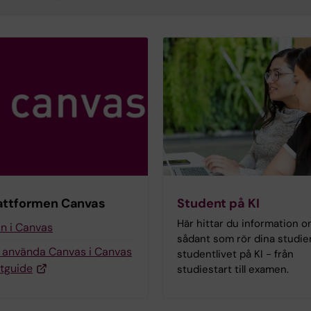
attformen Canvas
Student på KI
Här hittar du information 
in i Canvas
sådant som rör dina studie
g använda Canvas i Canvas
studentlivet på KI - från
tguide
studiestart till examen.