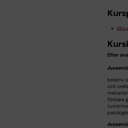
Kurs
Aktue
Kurs
Efter av
Avseende
beskriv o
och cell
mekanism
förklara
tumörmorf
patologis
Avseende