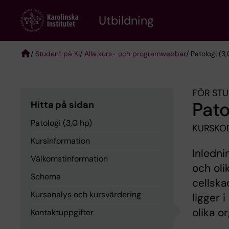
Skip
to
Utbildning
main
content
/
Student på KI
/
Alla kurs- och programwebbar
/ Patologi (3
Breadcrumb
FÖR STU
Pato
Hitta på sidan
Patologi (3,0 hp)
KURSKOD
Kursinformation
Inledni
Välkomstinformation
och ol
Schema
cellska
Kursanalys och kursvärdering
ligger 
olika o
Kontaktuppgifter