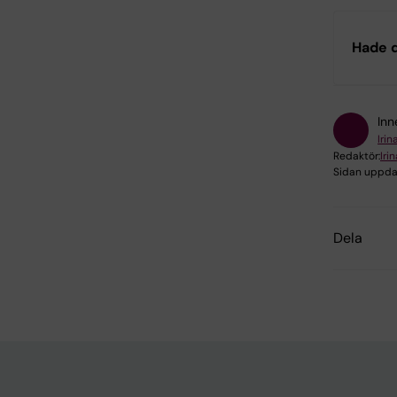
Hade d
Inn
Iri
Redaktör:
Iri
Sidan uppda
Dela