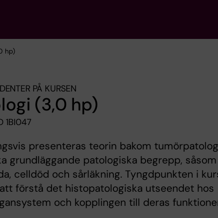
,0 hp)
DENTER PÅ KURSEN
logi (3,0 hp)
 1BI047
ngsvis presenteras teorin bakom tumörpatolog
ika grundläggande patologiska begrepp, såsom
da, celldöd och sårläkning. Tyngdpunkten i ku
i att förstå det histopatologiska utseendet hos
rgansystem och kopplingen till deras funktioner