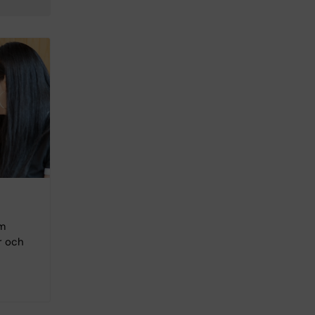
om
r och