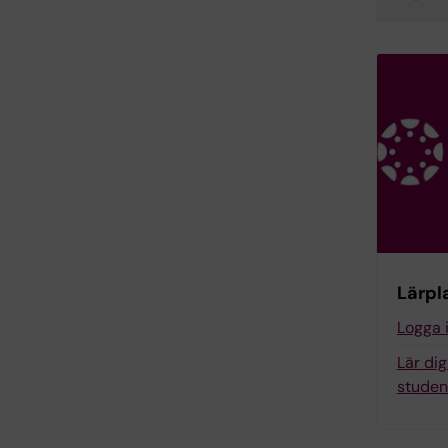
Lärpl
Logga 
Lär di
studen