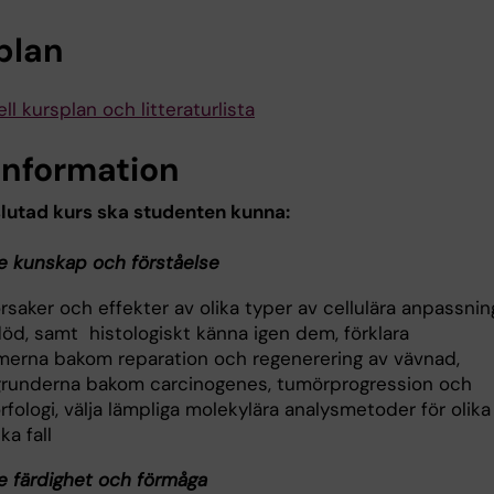
plan
ll kursplan och litteraturlista
information
slutad kurs ska studenten kunna:
 kunskap och förståelse
rsaker och effekter av olika typer av cellulära anpassnin
död, samt histologiskt känna igen dem, förklara
erna bakom reparation och regenerering av vävnad,
 grunderna bakom carcinogenes, tumörprogression och
ologi, välja lämpliga molekylära analysmetoder för olika
ka fall
 färdighet och förmåga