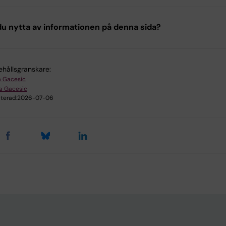
u nytta av informationen på denna sida?
ehållsgranskare:
na Gacesic
na Gacesic
terad:
2026-07-06