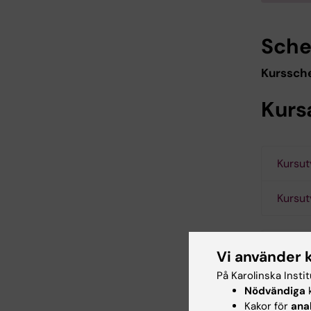
Sch
Kurssc
Kurs
Kursut
Kursut
K
Vi använder 
På Karolinska Insti
Nödvändiga
k
K
Kakor för
ana