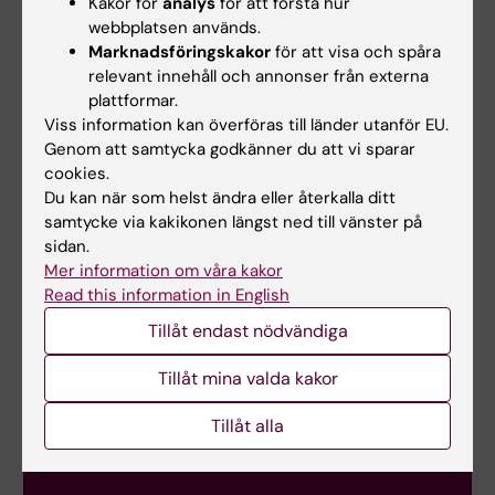
Kakor för
analys
för att förstå hur
webbplatsen används.
Marknadsföringskakor
för att visa och spåra
relevant innehåll och annonser från externa
plattformar.
Viss information kan överföras till länder utanför EU.
Kursdeltagare vid
Så aktiverar du ditt
Genom att samtycka godkänner du att vi sparar
uppdragsutbildning
studentkonto
cookies.
Användbar
Här finns en guide för
Du kan när som helst ändra eller återkalla ditt
information för dig
hur du som deltagare
samtycke via kakikonen längst ned till vänster på
som ska gå en kurs
på en
sidan.
som ges som
uppdragsutbildning
Mer information om våra kakor
uppdragsutbildning
skapar studentkonto
Read this information in English
vid KI.
och hur du loggar in i
Tillåt endast nödvändiga
Zoom och Canvas.
Tillåt mina valda kakor
Tillåt alla