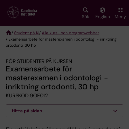
Skip
to
main
Sök
English
Meny
content
/
Student på KI
/
Alla kurs- och programwebbar
/ Examensarbete för masterexamen i odontologi - inriktning
Breadcrumb
ortodonti, 30 hp
FÖR STUDENTER PÅ KURSEN
Examensarbete för
masterexamen i odontologi -
inriktning ortodonti, 30 hp
KURSKOD 9OF012
Hitta på sidan