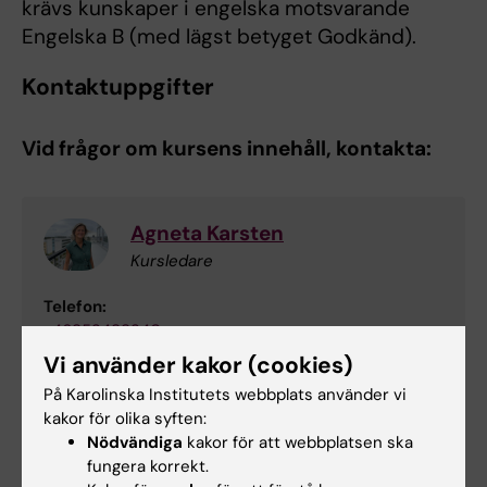
krävs kunskaper i engelska motsvarande
Engelska B (med lägst betyget Godkänd).
Kontaktuppgifter
Vid frågor om kursens innehåll, kontakta:
Agneta Karsten
Kursledare
Telefon:
+46852488340
E-post:
Vi använder kakor (cookies)
agneta.l-a.karsten@ki.se
På Karolinska Institutets webbplats använder vi
kakor för olika syften:
Nödvändiga
kakor för att webbplatsen ska
fungera korrekt.