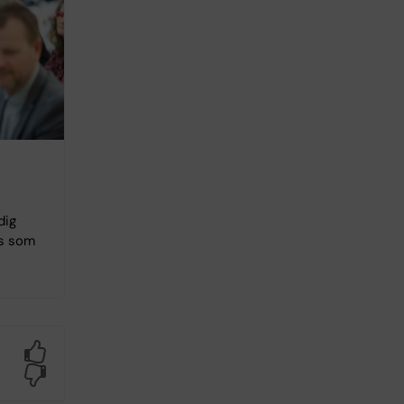
dig
es som
Yes
No