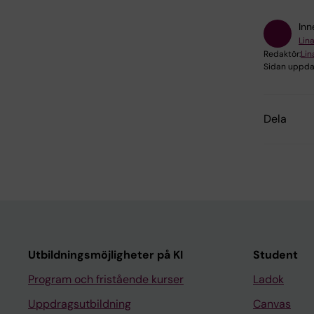
Inn
Lina
Redaktör:
Lin
Sidan uppda
Dela
Utbildningsmöjligheter på KI
Student
Program och fristående kurser
Ladok
Uppdragsutbildning
Canvas