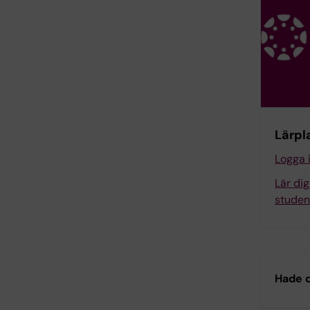
Lärpl
Logga 
Lär di
studen
Hade d