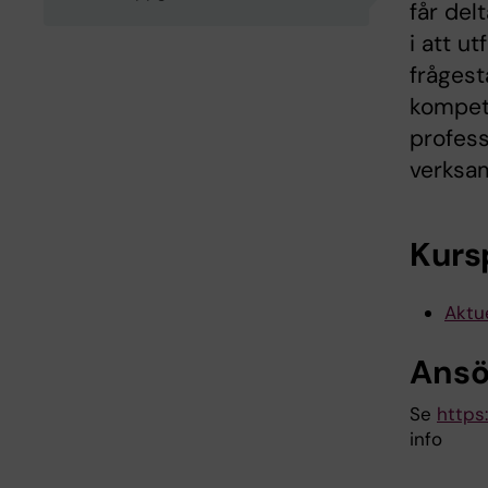
får del
i att u
frågest
kompete
profess
verksa
Kurs
Aktue
Ansö
Se
https
info