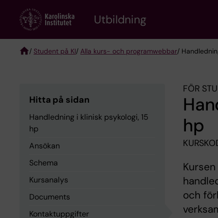
Skip
to
Utbildning
main
content
/
Student på KI
/
Alla kurs- och programwebbar
/ Handledning
Breadcrumb
FÖR STU
Hand
Hitta på sidan
Handledning i klinisk psykologi, 15
hp
hp
KURSKOD
Ansökan
Schema
Kursen 
handled
Kursanalys
och för
Documents
verksam
Kontaktuppgifter