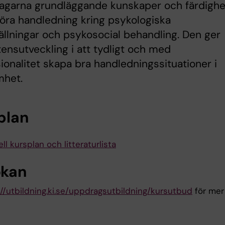
tagarna grundläggande kunskaper och färdighe
tföra handledning kring psykologiska
ällningar och psykosocial behandling. Den ger
nsutveckling i att tydligt och med
ionalitet skapa bra handledningssituationer i
mhet.
plan
ll kursplan och litteraturlista
kan
://utbildning.ki.se/uppdragsutbildning/kursutbud
för mer