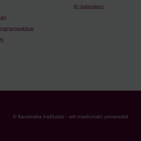
KI-kalendern
len
programwebbar
KI
© Karolinska Institutet - ett medicinskt universitet