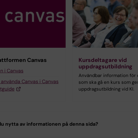
attformen Canvas
Kursdeltagare vid
uppdragsutbildning
in i Canvas
Användbar information för 
g använda Canvas i Canvas
som ska gå en kurs som g
tguide
uppdragsutbildning vid KI.
u nytta av informationen på denna sida?