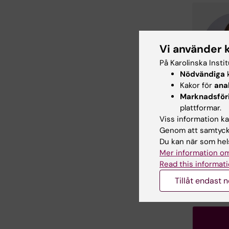
Vi använder 
På Karolinska Insti
Nödvändiga
k
Kakor för
ana
Marknadsför
plattformar.
Viss information kan
Genom att samtycka
Du kan när som hels
Mer information om
Read this informati
Tillåt endast 