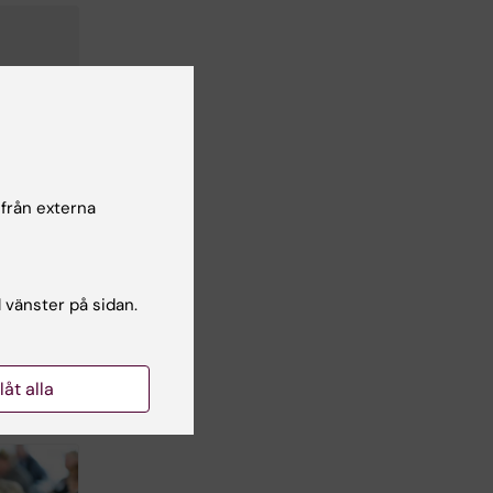
 från externa
l vänster på sidan.
llåt alla