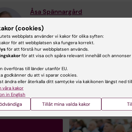
Åsa Spännargård
Kursansvarig
E-post:
asa.spannargard@ki.se
kakor (cookies)
tutets webbplats använder vi kakor för olika syften:
akor för att webbplatsen ska fungera korrekt.
lys
för att förstå hur webbplatsen används.
ingskakor
för att visa och spåra relevant innehåll och annonser
Lina Collsiöö
 överföras till länder utanför EU.
 godkänner du att vi sparar cookies.
Kursadministratör
t ändra eller återkalla ditt samtycke via kakikonen längst ned til
E-post:
lina.collsioo@ki.se
 våra kakor
on in English
nödvändiga
Tillåt mina valda kakor
Ti