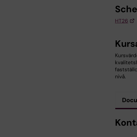
Sch
HT26
Kurs
Kursvärde
kvalitet
faststäl
nivå.
Doc
Kont