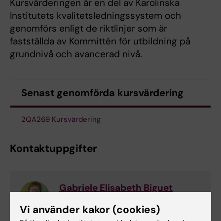
Kursvärderingen är en del av Karolinska
Institutets kvalitetsledningssystem och
genomförs enligt de riktlinjer som är
fastställda av Kommittén för utbildning på
grundnivå och avancerad nivå.
Senast genomförda kursvärdering
2QA269 Kursvärdering
Kontaktuppgifter
Gabriele Elisabeth Biguet
Kursansvarig och examinator
Vi använder kakor (cookies)