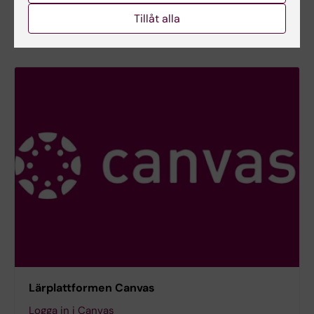
E-post:
Tillåt alla
inna.osadtjaja@ki.se
Lärplattformen Canvas
Logga in i Canvas