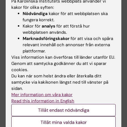
Telefon:
På Karolinska Institutets webbplats använder vi
+46852488825
kakor för olika syften:
E-post:
Nödvändiga
kakor för att webbplatsen ska
gabriele.biguet@ki.se
fungera korrekt.
Kakor för
analys
för att förstå hur
webbplatsen används.
Marknadsföringskakor
för att visa och spåra
Ellinor Tenne
relevant innehåll och annonser från externa
Utbildningsadministratör
plattformar.
Viss information kan överföras till länder utanför EU.
Telefon:
Genom att samtycka godkänner du att vi sparar
+46852488817
cookies.
E-post:
Du kan när som helst ändra eller återkalla ditt
ellinor.tenne@ki.se
samtycke via kakikonen längst ned till vänster på
sidan.
Mer information om våra kakor
Read this information in English
Inna Osadtjaja
Tillåt endast nödvändiga
Studievägledare
Telefon:
Tillåt mina valda kakor
+46852486387