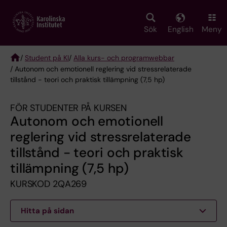
Skip
to
main
Sök
English
Meny
content
/
Student på KI
/
Alla kurs- och programwebbar
/ Autonom och emotionell reglering vid stressrelaterade
Breadcrumb
tillstånd - teori och praktisk tillämpning (7,5 hp)
FÖR STUDENTER PÅ KURSEN
Autonom och emotionell
reglering vid stressrelaterade
tillstånd - teori och praktisk
tillämpning (7,5 hp)
KURSKOD 2QA269
Hitta på sidan