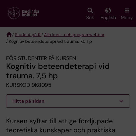
Skip
to
main
Sök
English
Meny
content
/
Student på KI
/
Alla kurs- och programwebbar
/ Kognitiv beteendeterapi vid trauma, 7,5 hp
Breadcrumb
FÖR STUDENTER PÅ KURSEN
Kognitiv beteendeterapi vid
trauma, 7,5 hp
KURSKOD 9K8095
Hitta på sidan
Kursen syftar till att ge fördjupade
teoretiska kunskaper och praktiska