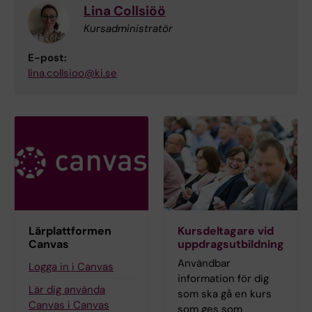
Lina Collsiöö
Kursadministratör
E-post:
lina.collsioo@ki.se
Lärplattformen
Kursdeltagare vid
Canvas
uppdragsutbildning
Användbar
Logga in i Canvas
information för dig
Lär dig använda
som ska gå en kurs
Canvas i Canvas
som ges som