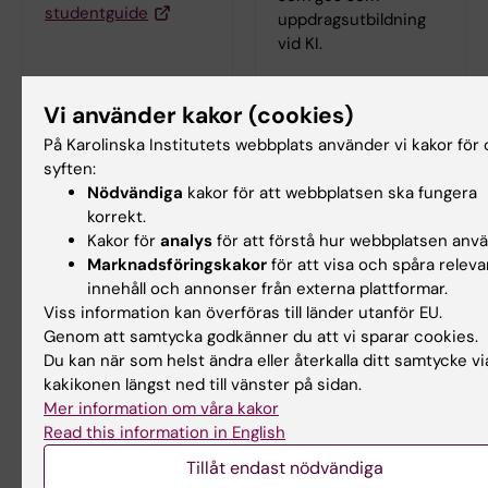
studentguide
uppdragsutbildning
vid KI.
Vi använder kakor (cookies)
På Karolinska Institutets webbplats använder vi kakor för 
Hade du nytta av informationen på denna sida?
syften:
Yes
Nödvändiga
kakor för att webbplatsen ska fungera
No
korrekt.
Kakor för
analys
för att förstå hur webbplatsen anv
Marknadsföringskakor
för att visa och spåra releva
innehåll och annonser från externa plattformar.
Innehållsgranskare:
Viss information kan överföras till länder utanför EU.
Lina Collsiöö
Genom att samtycka godkänner du att vi sparar cookies.
Redaktör:
Lina Collsiöö
Sidan uppdaterad:
2026-06-29
Du kan när som helst ändra eller återkalla ditt samtycke vi
kakikonen längst ned till vänster på sidan.
Mer information om våra kakor
Read this information in English
Dela
Tillåt endast nödvändiga