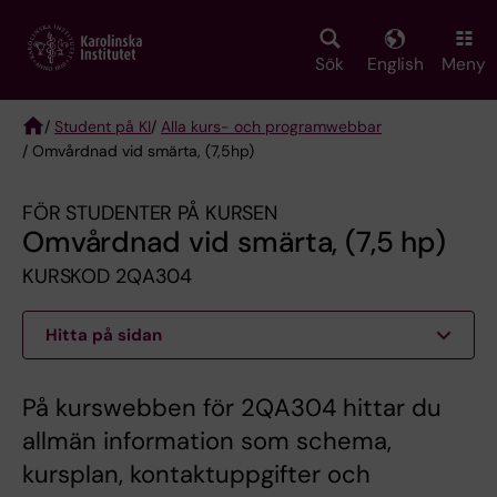
Skip
to
main
Sök
English
Meny
content
/
Student på KI
/
Alla kurs- och programwebbar
/ Omvårdnad vid smärta, (7,5hp)
Breadcrumb
FÖR STUDENTER PÅ KURSEN
Omvårdnad vid smärta, (7,5 hp)
KURSKOD 2QA304
Hitta på sidan
På kurswebben för 2QA304 hittar du
allmän information som schema,
kursplan, kontaktuppgifter och