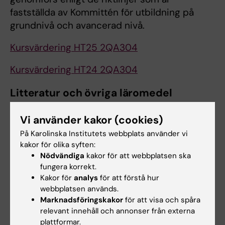
fastställda av Kommittén för utbildning på
grundnivå och avancerad nivå.
Kursvärdering HT25 2QA304
Kursvärdering HT24 2QA304
Litteratur och övriga läromedel
Litteraturöversikt hittar ni i
kursplanen
.
Vi använder kakor (cookies)
På Karolinska Institutets webbplats använder vi
Kontaktuppgifter
kakor för olika syften:
Nödvändiga
kakor för att webbplatsen ska
Institutionen för neurobiologi, vårdvetenskap
fungera korrekt.
och samhälle (NVS)
Kakor för
analys
för att förstå hur
Avdelningen för omvårdnad
webbplatsen används.
Marknadsföringskakor
för att visa och spåra
relevant innehåll och annonser från externa
plattformar.