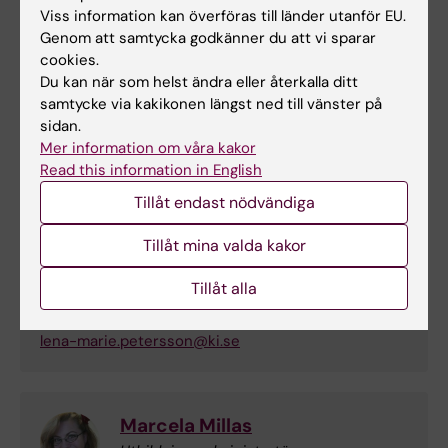
Carina Lindblad
Viss information kan överföras till länder utanför EU.
Kursansvarig
Genom att samtycka godkänner du att vi sparar
Telefon:
cookies.
+46852483864
Du kan när som helst ändra eller återkalla ditt
E-post:
samtycke via kakikonen längst ned till vänster på
carina.lindblad@ki.se
sidan.
Mer information om våra kakor
Read this information in English
Tillåt endast nödvändiga
Lena Marie Petersson
Kursexaminator
Tillåt mina valda kakor
Telefon:
Tillåt alla
+46852483795
E-post:
lena-marie.petersson@ki.se
Marcela Millas