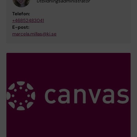
Utbildningsadministratör
Telefon:
+46852483041
E-post:
marcela.millas@ki.se