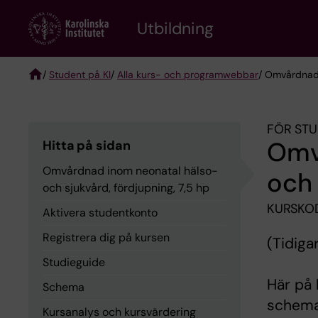
Skip
to
Utbildning
main
content
/
Student på KI
/
Alla kurs- och programwebbar
/ Omvårdnad 
Breadcrumb
FÖR STU
Omv
Hitta på sidan
Omvårdnad inom neonatal hälso-
och 
och sjukvård, fördjupning, 7,5 hp
KURSKO
Aktivera studentkonto
Registrera dig på kursen
(Tidig
Studieguide
Här på 
Schema
schema,
Kursanalys och kursvärdering