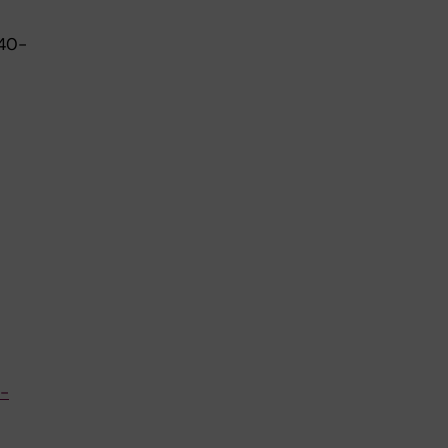
:40-
o-