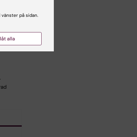
l vänster på sidan.
llåt alla
r
rad