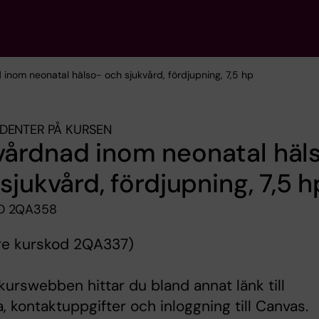
inom neonatal hälso- och sjukvård, fördjupning, 7,5 hp
DENTER PÅ KURSEN
årdnad inom neonatal häl
sjukvård, fördjupning, 7,5 h
D 2QA358
are kurskod 2QA337)
kurswebben hittar du bland annat länk till
 kontaktuppgifter och inloggning till Canvas.