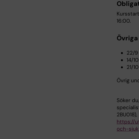
Obliga
Kursstar
16:00.
Övriga
22/9
14/10
21/10
Övrig un
Söker du/
speciali
2BU018),
https://
och-sjuk