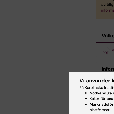
du till
informa
Välk
V
Infor
Vi använder 
E-tjän
På Karolinska Insti
Nödvändiga
k
Kakor för
ana
Stud
Marknadsför
plattformar.