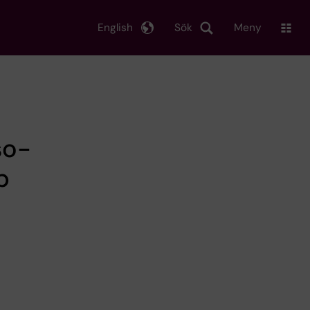
English
Sök
Meny
so-
p