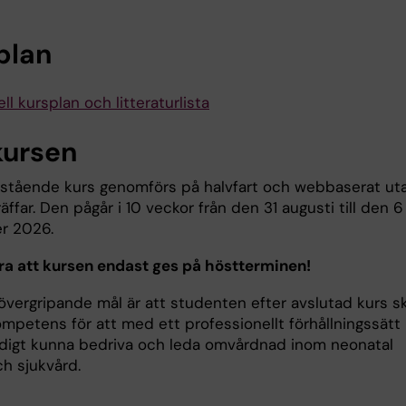
plan
ll kursplan och litteraturlista
ursen
istående kurs genomförs på halvfart och webbaserat ut
räffar. Den pågår i 10 veckor från den 31 augusti till den 6
r 2026.
a att kursen endast ges på höstterminen!
övergripande mål är att studenten efter avslutad kurs s
mpetens för att med ett professionellt förhållningssätt
ndigt kunna bedriva och leda omvårdnad inom neonatal
ch sjukvård.