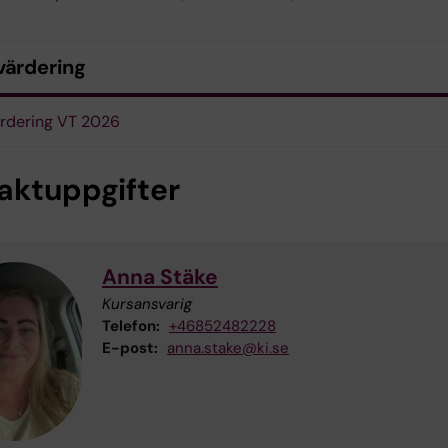
värdering
rdering VT 2026
aktuppgifter
Anna Stäke
Kursansvarig
Telefon:
+46852482228
E-post:
anna.stake@ki.se