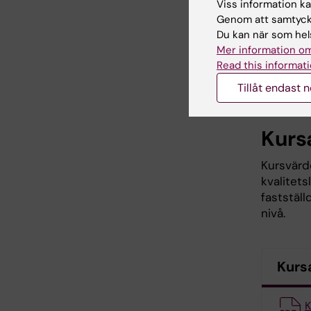
Studi
Viss information kan
Genom att samtycka
Du kan när som hels
Mer information om
Sch
Read this informati
Tillåt endast 
Schema
Kurs
Kursvärde
kvalitet
faststäl
nivå.
Kurs
K