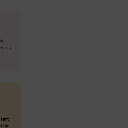
lv
Om du
r
tart
 får