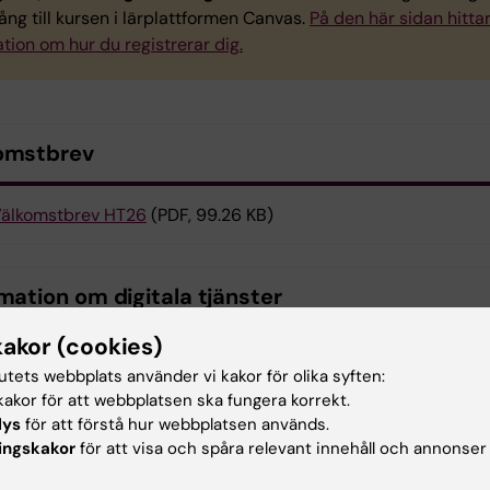
gång till kursen i lärplattformen Canvas.
På den här sidan hitta
tion om hur du registrerar dig.
omstbrev
älkomstbrev HT26
(PDF, 99.26 KB)
mation om digitala tjänster
kakor (cookies)
ster
tutets webbplats använder vi kakor för olika syften:
akor för att webbplatsen ska fungera korrekt.
lys
för att förstå hur webbplatsen används.
ieguide
ingskakor
för att visa och spåra relevant innehåll och annonser