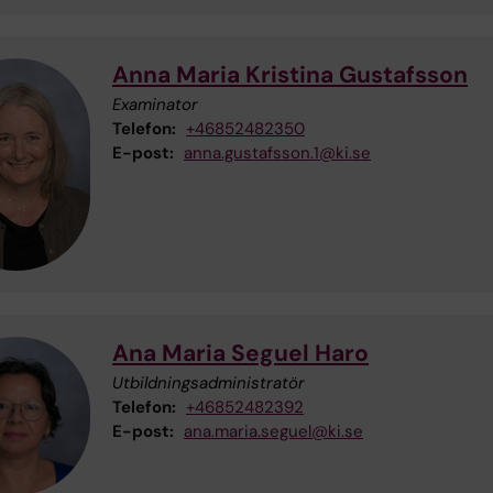
Anna Maria Kristina Gustafsson
Examinator
Telefon:
+46852482350
E-post:
anna.gustafsson.1@ki.se
Ana Maria Seguel Haro
Utbildningsadministratör
Telefon:
+46852482392
E-post:
ana.maria.seguel@ki.se