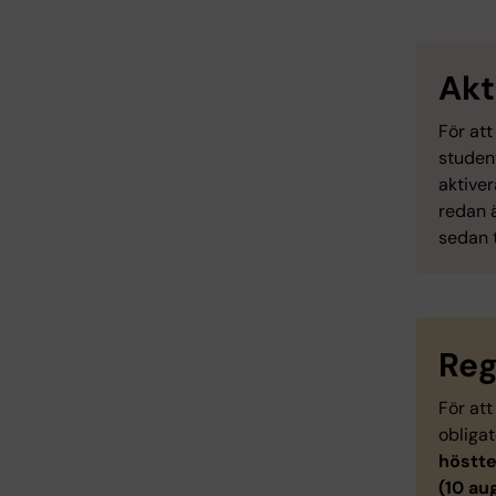
Akt
För att
student
aktiver
redan 
sedan t
Reg
För att
obligat
höstte
(10 au