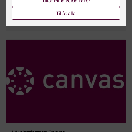
Tillåt mina valda kakor
Telefon:
+46852486387
Tillåt alla
E-post:
inna.osadtjaja@ki.se