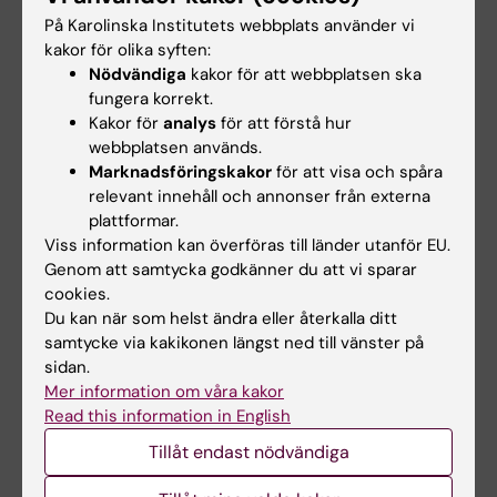
På Karolinska Institutets webbplats använder vi
Telefon:
kakor för olika syften:
+46852488825
Nödvändiga
kakor för att webbplatsen ska
E-post:
fungera korrekt.
gabriele.biguet@ki.se
Kakor för
analys
för att förstå hur
webbplatsen används.
Marknadsföringskakor
för att visa och spåra
relevant innehåll och annonser från externa
Ellinor Tenne
plattformar.
Utbildningsadministratör
Viss information kan överföras till länder utanför EU.
Genom att samtycka godkänner du att vi sparar
Telefon:
cookies.
+46852488817
Du kan när som helst ändra eller återkalla ditt
E-post:
samtycke via kakikonen längst ned till vänster på
ellinor.tenne@ki.se
sidan.
Mer information om våra kakor
Read this information in English
Inna Osadtjaja
Tillåt endast nödvändiga
Studievägledare