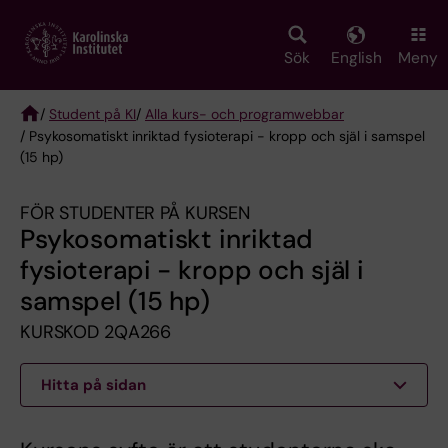
Skip
to
main
Sök
English
Meny
content
/
Student på KI
/
Alla kurs- och programwebbar
/ Psykosomatiskt inriktad fysioterapi - kropp och själ i samspel
Breadcrumb
(15 hp)
FÖR STUDENTER PÅ KURSEN
Psykosomatiskt inriktad
fysioterapi - kropp och själ i
samspel (15 hp)
KURSKOD 2QA266
Hitta på sidan