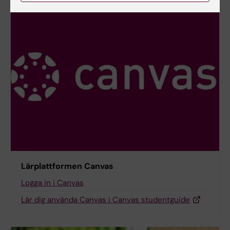
Lärplattformen Canvas
Logga in i Canvas
Lär dig använda Canvas i Canvas studentguide